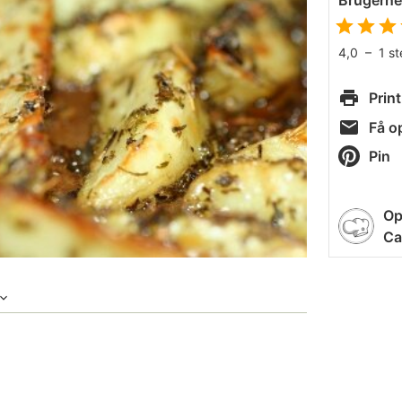
Brugern
4,0
–
1
s
Print
Få op
Pin
Op
Ca