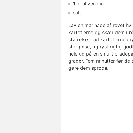
1
dl
olivenolie
salt
Lav en marinade af revet hvidl
kartoflerne og skær dem i båd
størrelse. Lad kartoflerne d
stor pose, og ryst rigtig god
hele ud på en smurt bradepa
grader. Fem minutter før de e
gøre dem sprøde.