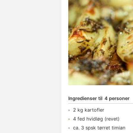
Ingredienser
til
4 personer
2
kg
kartofler
4
fed
hvidløg
(revet)
ca.
3
spsk
tørret timian