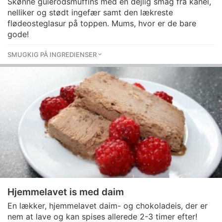
Skønne gulerodsmuffins med en dejlig smag fra kanel,
nelliker og stødt ingefær samt den lækreste
flødeosteglasur på toppen. Mums, hvor er de bare
gode!
SMUGKIG PÅ INGREDIENSER
Hjemmelavet is med daim
En lækker, hjemmelavet daim- og chokoladeis, der er
nem at lave og kan spises allerede 2-3 timer efter!