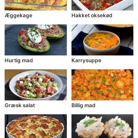
Æggekage
Hakket oksekød
Hurtig mad
Karrysuppe
Græsk salat
Billig mad