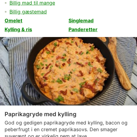
Billig mad til mange
Billig gæstemad
Omelet
Singlemad
Kylling & ris
Panderetter
Paprikagryde med kylling
God og gedigen paprikagryde med kylling, bacon og
peberfrugt i en cremet paprikasovs. Den smager
suverænt og er virkelig nem at lave.