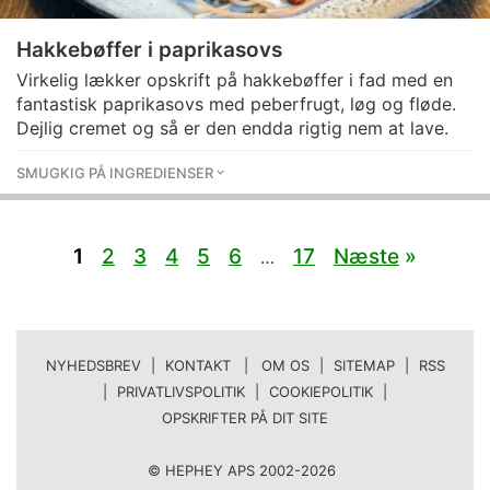
Hakkebøffer i paprikasovs
Virkelig lækker opskrift på hakkebøffer i fad med en
fantastisk paprikasovs med peberfrugt, løg og fløde.
Dejlig cremet og så er den endda rigtig nem at lave.
SMUGKIG PÅ INGREDIENSER
1
2
3
4
5
6
17
Næste
»
…
NYHEDSBREV
|
KONTAKT | OM OS
|
SITEMAP
|
RSS
|
PRIVATLIVSPOLITIK
|
COOKIEPOLITIK
|
OPSKRIFTER PÅ DIT SITE
© HEPHEY APS 2002-2026