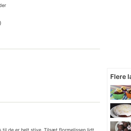
der
)
Flere 
il de er helt stive. Tilsæt flormelissen lidt