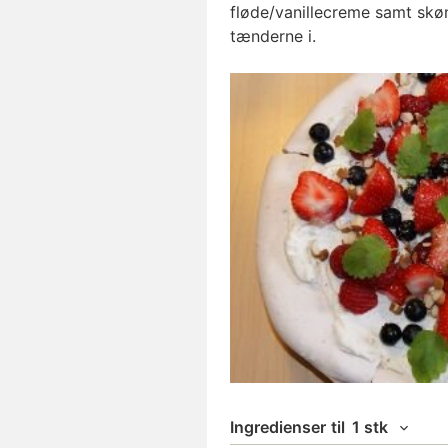
fløde/vanillecreme samt skøn
tænderne i.
Ingredienser
til
1 stk