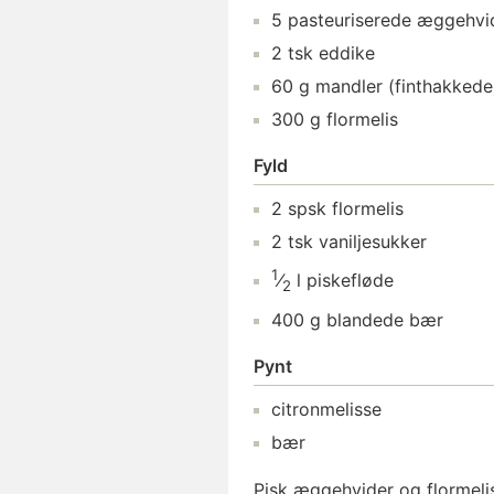
5
pasteuriserede æggehvi
2
tsk
eddike
60
g
mandler
(finthakkede
300
g
flormelis
Fyld
2
spsk
flormelis
2
tsk
vaniljesukker
1
⁄
l
piskefløde
2
400
g
blandede bær
Pynt
citronmelisse
bær
Pisk æggehvider og flormelis t