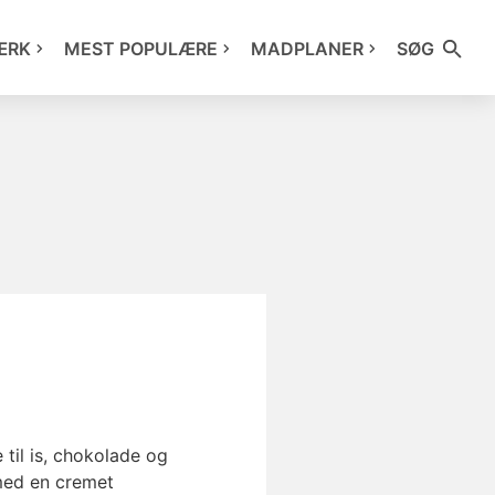
ÆRK
MEST POPULÆRE
MADPLANER
SØG
til is, chokolade og
med en cremet