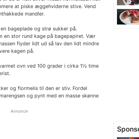
nemmere at piske æggehviderne stive. Vend
nthakkede mandler.
en bageplade og strø sukker på.
 en stor rund kage på bagepapiret. Vær
en flyder lidt ud så lav den lidt mindre
rvere kagen på.
armet ovn ved 100 grader i cirka 1½ time
rist.
er og flormelis til den er stiv. Fordel
 marengsen og pynt med en masse skønne
Annonce