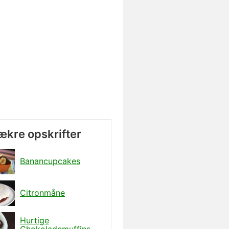
lækre opskrifter
Banancupcakes
Citronmåne
Hurtige
Chokolademuffins