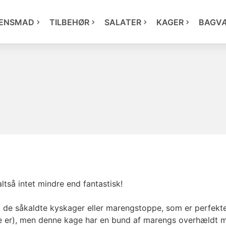
ENSMAD
TILBEHØR
SALATER
KAGER
BAGV
ltså intet mindre end fantastisk!
 de såkaldte kyskager eller marengstoppe, som er perfekte 
de er), men denne kage har en bund af marengs overhældt 