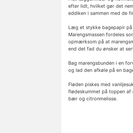
efter lidt, hvilket gør det 
eddiken i sammen med de fi
Læg et stykke bagepapir på 
Marengsmassen fordeles som
opmærksom på at marengsmass
end det fad du ønsker at se
Bag marengsbunden i en forv
og lad den afkøle på en bage
Fløden piskes med vaniljesukk
flødeskummet på toppen af
bær og citronmelisse.