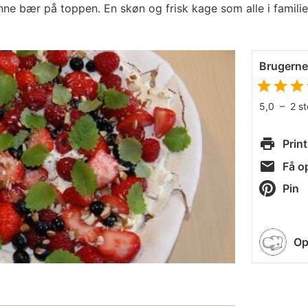
ne bær på toppen. En skøn og frisk kage som alle i familien
Brugern
5,0
–
2
s
Print
Få op
Pin
Op