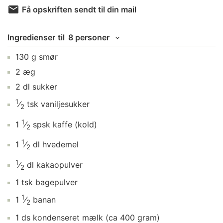
Få opskriften sendt til din mail
Ingredienser
til
8 personer
130
g
smør
2
æg
2
dl
sukker
1
⁄
tsk
vaniljesukker
2
1
1
⁄
spsk
kaffe
(kold)
2
1
1
⁄
dl
hvedemel
2
1
⁄
dl
kakaopulver
2
1
tsk
bagepulver
1
1
⁄
banan
2
1
ds
kondenseret mælk
(ca 400 gram)