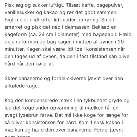
Pisk æg og sukker luftigt. Tilsæt kaffe, bagepulver,
vanillesukker og kakao og rør det godt sammen.
Sigt melet i lidt efter lidt under omrøring. Smelt
smørret og pisk det ned i dejmassen. Beklæd en
kageform (ca. 24 cm i diameter) med bagepapir. Hæld
dejen i formen og bag kagen i midten af ovnen i 20
minutter. Kagen skal være lidt løs i konsistensen når
den tages ud af ovnen, da den i fast tilstand kan blive
hård når den køler af.
Skær bananerne og fordel skiverne jævnt over den
afkølede kage.
Kog den kondenserede mælk i en tykbundet gryde og
lad det koge under opvarmning til mælken får en
svagt lysebrun farve. Det må ikke koge for længe for
så bliver konsistensen for hård. Kom 1 spsk kakao i
mælken og hæld den over bananerne. Fordel jævnt
over kagen.