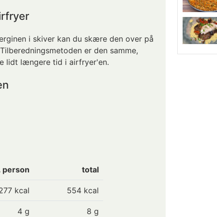
rfryer
berginen i skiver kan du skære den over på
e. Tilberedningsmetoden er den samme,
lidt længere tid i airfryer'en.
en
. person
total
277
kcal
554 kcal
4
g
8 g