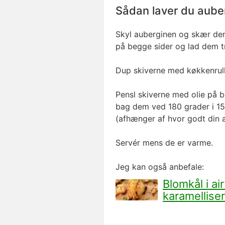
Sådan laver du auberg
Skyl auberginen og skær den 
på begge sider og lad dem t
Dup skiverne med køkkenrul
Pensl skiverne med olie på b
bag dem ved 180 grader i 15-2
(afhænger af hvor godt din a
Servér mens de er varme.
Jeg kan også anbefale:
Blomkål i a
karamellise