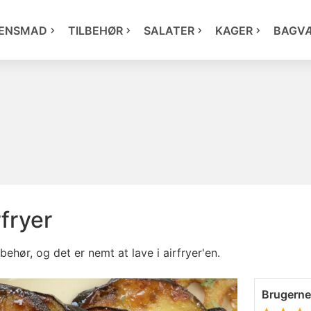
ENSMAD
TILBEHØR
SALATER
KAGER
BAGV
rfryer
behør, og det er nemt at lave i airfryer'en.
Brugern