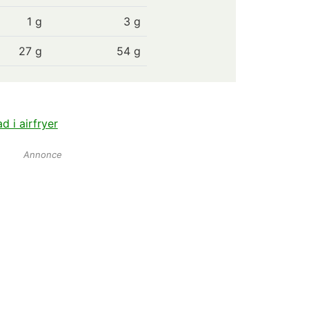
1
g
3 g
27
g
54 g
d i airfryer
Annonce