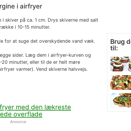
ine i airfryer
i skiver på ca. 1 cm. Drys skiverne med salt
række i 10-15 minutter.
Brug d
le for at suge det overskydende vand væk.
til:
egge sider. Læg dem i airfryer-kurven og
0 minutter, eller til de er helt møre
irfryer varmer). Vend skiverne halvvejs.
irfryer med den lækreste
rede overflade
Annonce