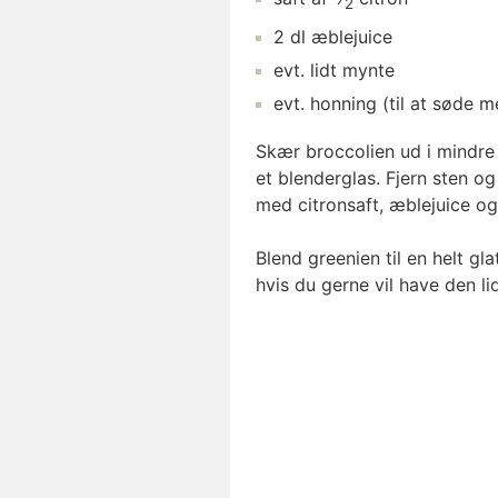
2
2
dl
æblejuice
evt. lidt
mynte
evt.
honning
(til at søde m
Skær broccolien ud i mindre 
et blenderglas. Fjern sten 
med citronsaft, æblejuice og 
Blend greenien til en helt gl
hvis du gerne vil have den li