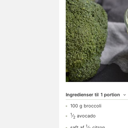
Ingredienser
til
1 portion
100
g
broccoli
1
⁄
avocado
2
1
saft af
⁄
citron