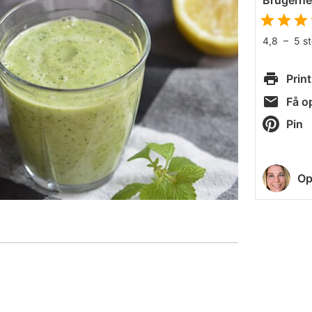
Brugern
4,8
–
5
s
Print
Få op
Pin
Op