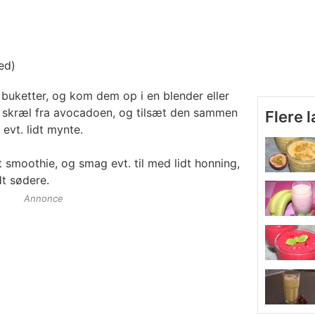
ed)
buketter, og kom dem op i en blender eller
og skræl fra avocadoen, og tilsæt den sammen
Flere 
evt. lidt mynte.
at smoothie, og smag evt. til med lidt honning,
dt sødere.
Annonce