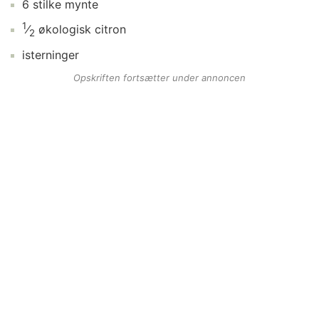
6
stilke
mynte
1
⁄
økologisk citron
2
isterninger
Opskriften fortsætter under annoncen