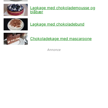
Lagkage med chokolademousse og
blåbær
Lagkage med chokoladebund
Chokoladekage med mascarpone
Annonce