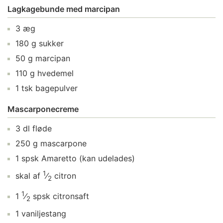
Lagkagebunde med marcipan
3
æg
180
g
sukker
50
g
marcipan
110
g
hvedemel
1
tsk
bagepulver
Mascarponecreme
3
dl
fløde
250
g
mascarpone
1
spsk
Amaretto
(kan udelades)
1
skal af
⁄
citron
2
1
1
⁄
spsk
citronsaft
2
1
vaniljestang