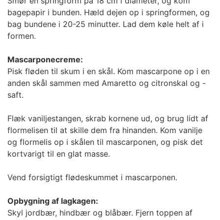
Smør en springform på 18 cm i diameter, og kom
bagepapir i bunden. Hæld dejen op i springformen, og
bag bundene i 20-25 minutter. Lad dem køle helt af i
formen.
Mascarponecreme:
Pisk fløden til skum i en skål. Kom mascarpone op i en
anden skål sammen med Amaretto og citronskal og -
saft.
Flæk vaniljestangen, skrab kornene ud, og brug lidt af
flormelisen til at skille dem fra hinanden. Kom vanilje
og flormelis op i skålen til mascarponen, og pisk det
kortvarigt til en glat masse.
Vend forsigtigt flødeskummet i mascarponen.
Opbygning af lagkagen:
Skyl jordbær, hindbær og blåbær. Fjern toppen af