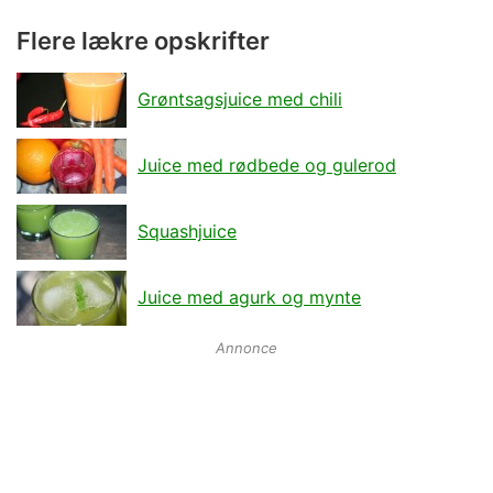
Flere lækre opskrifter
Grøntsagsjuice med chili
Juice med rødbede og gulerod
Squashjuice
Juice med agurk og mynte
Annonce