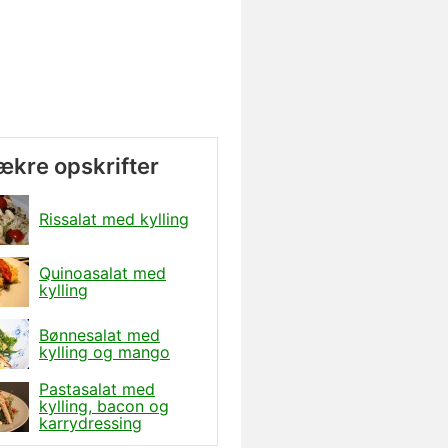
lækre opskrifter
Rissalat med kylling
Quinoasalat med
kylling
Bønnesalat med
kylling og mango
Pastasalat med
kylling, bacon og
karrydressing