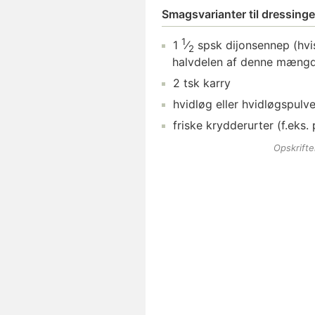
Smagsvarianter til dressing
1
1
⁄
spsk
dijonsennep
(hvi
2
halvdelen af denne mæng
2
tsk
karry
hvidløg
eller hvidløgspulve
friske krydderurter
(f.eks. 
Opskrift