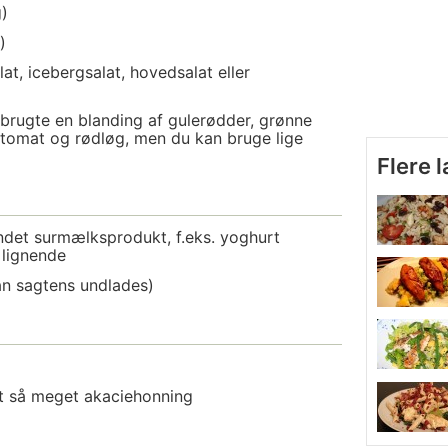
)
)
lat, icebergsalat, hovedsalat eller
brugte en blanding af gulerødder, grønne
 tomat og rødløg, men du kan bruge lige
Flere 
ndet surmælksprodukt, f.eks. yoghurt
r lignende
n sagtens undlades)
t så meget akaciehonning