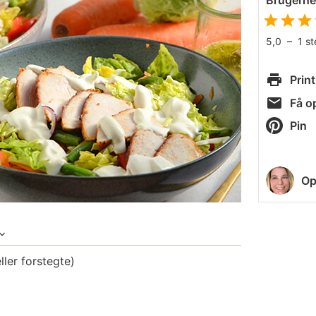
Brugern
5,0
–
1
s
Print
Få op
Pin
Op
ller forstegte)