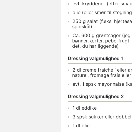
evt.
krydderier
(efter smag
olie
(eller smør til stegning
250
g
salat
(f.eks. hjertesa
spidskål)
Ca.
600
g
grøntsager
(jeg 
bønner, ærter, peberfrugt,
det, du har liggende)
Dressing valgmulighed 1
2
dl
creme fraiche
´eller a
naturel, fromage frais elle
evt.
1
spsk
mayonnaise
(ka
Dressing valgmulighed 2
1
dl
eddike
3
spsk
sukker
eller dobbel
1
dl
olie