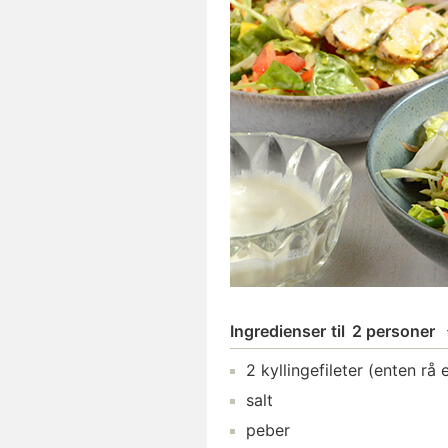
Ingredienser
til
2 personer
2
kyllingefileter
(enten rå e
salt
peber