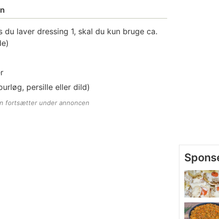
en
s du laver dressing 1, skal du kun bruge ca.
de)
r
purløg, persille eller dild)
en fortsætter under annoncen