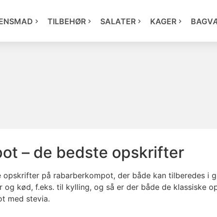
ENSMAD
TILBEHØR
SALATER
KAGER
BAGV
t – de bedste opskrifter
 opskrifter på rabarberkompot, der både kan tilberedes i gr
 og kød, f.eks. til kylling, og så er der både de klassiske o
t med stevia.