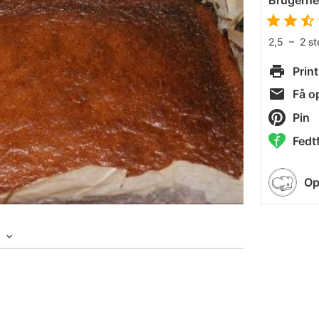
Brugern
2,5
–
2
s
Print
Få op
Pin
Fedtf
Op