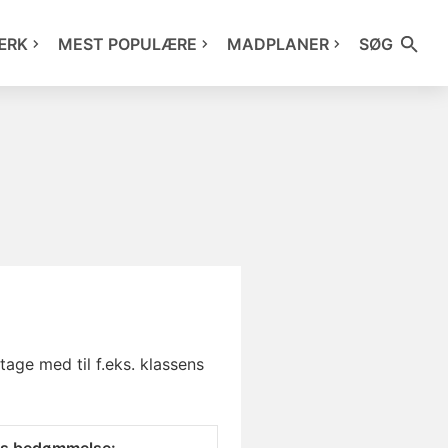
ÆRK
MEST POPULÆRE
MADPLANER
SØG
age med til f.eks. klassens