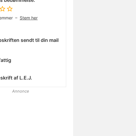
es bedømmelse:
temmer –
Stem her
skriften sendt til din mail
attig
skrift af
L.E.J.
Annonce