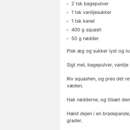
2
tsk
bagepulver
1
tsk
vaniljesukker
1
tsk
kanel
400
g
squash
50
g
nødder
Pisk æg og sukker lyst og luf
Sigt mel, bagepulver, vanilje 
Riv squashen, og pres det r
væden.
Hak nødderne, og tilsæt d
Hæld dejen i en bradepande,
grader.