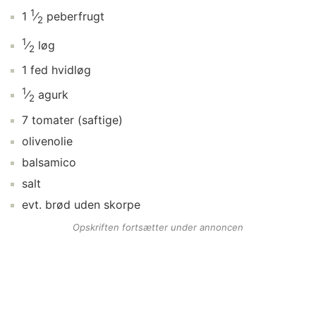
1
1
⁄
peberfrugt
2
1
⁄
løg
2
1
fed
hvidløg
1
⁄
agurk
2
7
tomater
(saftige)
olivenolie
balsamico
salt
evt.
brød
uden skorpe
Opskriften fortsætter under annoncen