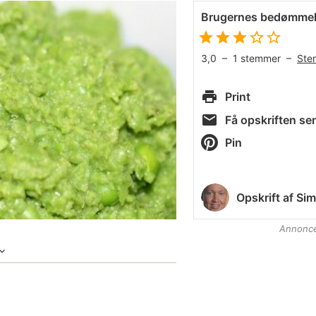
Brugernes bedømmel
3,0
–
1
stemmer –
Ste
Print
Få opskriften sen
Pin
Opskrift af
Sim
Annonc