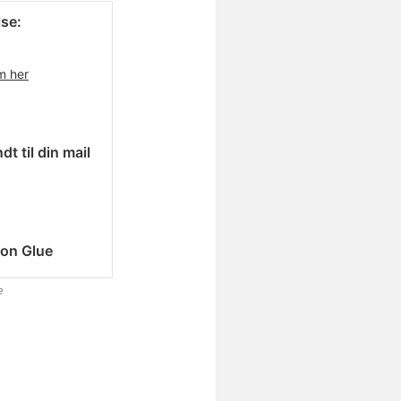
se:
m her
dt til din mail
on Glue
e