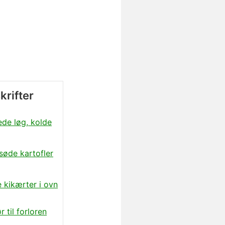
krifter
ede løg, kolde
søde kartofler
e kikærter i ovn
r til forloren