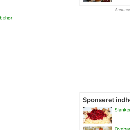
Annonc
lbehør