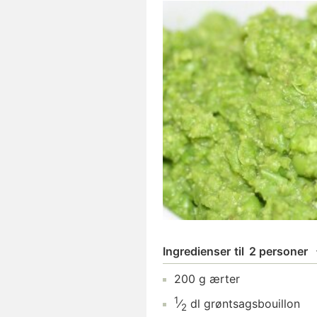
Ingredienser
til
2 personer
200
g
ærter
1
⁄
dl
grøntsagsbouillon
2