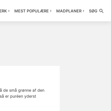
ÆRK
MEST POPULÆRE
MADPLANER
SØG
 på de små grønne af den
så er puréen yderst