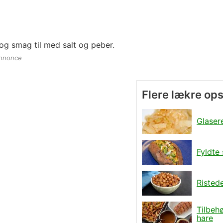
og smag til med salt og peber.
nnonce
Flere lækre ops
Glaser
Fyldte 
Risted
Tilbehø
hare