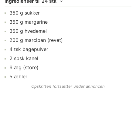
Ingredienser
til
24 stk
350
g
sukker
350
g
margarine
350
g
hvedemel
200
g
marcipan
(revet)
4
tsk
bagepulver
2
spsk
kanel
6
æg
(store)
5
æbler
Opskriften fortsætter under annoncen