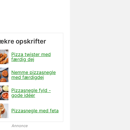
lækre opskrifter
Pizza twister med
færdig dej
Nemme pizzasnegle
med færdigdej
Pizzasnegle fyld -
gode idéer
Pizzasnegle med feta
Annonce