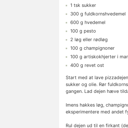
1
tsk
sukker
300
g
fuldkornshvedemel
600
g
hvedemel
100
g
pesto
2
løg
eller rødløg
100
g
champignoner
100
g
artiskokhjerter i ma
400
g
revet ost
Start med at lave pizzadejen
sukker og olie. Rør fuldkorn
gangen. Lad dejen hæve tildæ
Imens hakkes løg, champigno
eksperimentere med andet fyl
Rul dejen ud til en firkant (