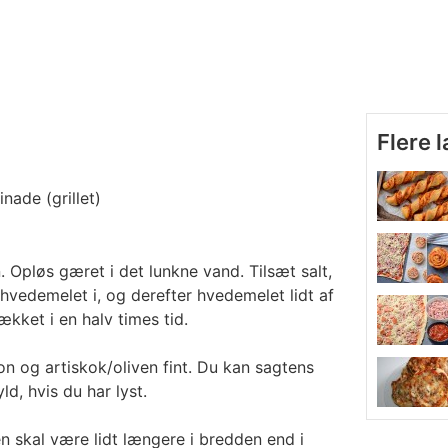
Flere 
rinade
(grillet)
. Opløs gæret i det lunkne vand. Tilsæt salt,
shvedemelet i, og derefter hvedemelet lidt af
kket i en halv times tid.
n og artiskok/oliven fint. Du kan sagtens
d, hvis du har lyst.
den skal være lidt længere i bredden end i