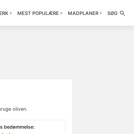
ÆRK
MEST POPULÆRE
MADPLANER
SØG
bruge oliven.
es bedømmelse: