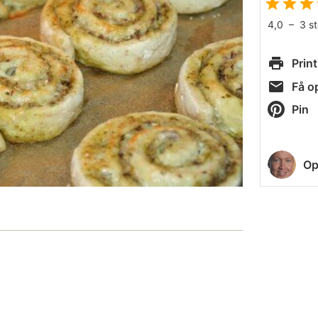
4,0
–
3
s
Print
Få op
Pin
Op