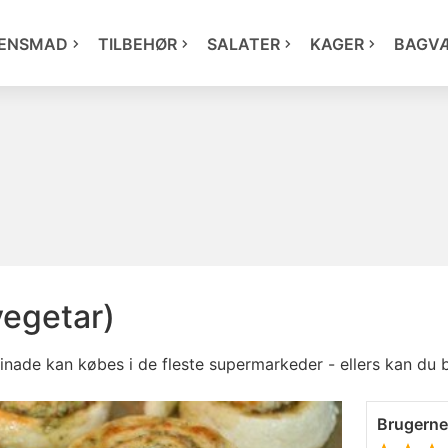
ENSMAD
TILBEHØR
SALATER
KAGER
BAGV
vegetar)
rinade kan købes i de fleste supermarkeder - ellers kan du 
Brugern