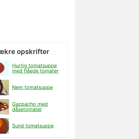
lækre opskrifter
Hurtig tomatsuppe
med flåede tomater
Nem tomatsuppe
Gazpacho med
dåsetomater
Sund tomatsuppe