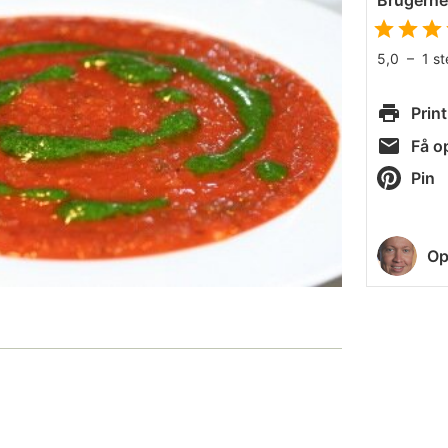
Brugern
5,0
–
1
s
Print
Få op
Pin
Op