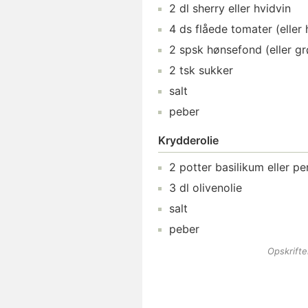
2
dl
sherry
eller hvidvin
4
ds
flåede tomater
(eller
2
spsk
hønsefond
(eller g
2
tsk
sukker
salt
peber
Krydderolie
2
potter
basilikum
eller per
3
dl
olivenolie
salt
peber
Opskrift