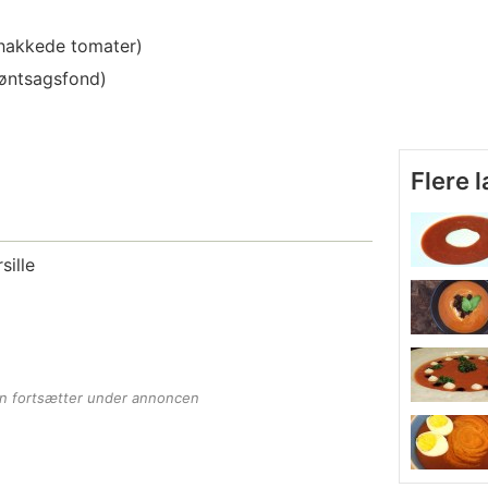
 hakkede tomater)
røntsagsfond)
Flere 
sille
en fortsætter under annoncen