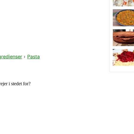
gredienser
›
Pasta