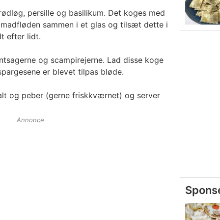
rødløg, persille og basilikum. Det koges med
 madfløden sammen i et glas og tilsæt dette i
 efter lidt.
øntsagerne og scampirejerne. Lad disse koge
spargesene er blevet tilpas bløde.
lt og peber (gerne friskkværnet) og server
Annonce