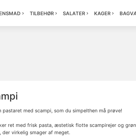
ENSMAD
TILBEHØR
SALATER
KAGER
BAGV
ampi
en pastaret med scampi, som du simpelthen må prøve!
er ret med frisk pasta, æstetisk flotte scampirejer og gr
 der virkelig smager af meget.