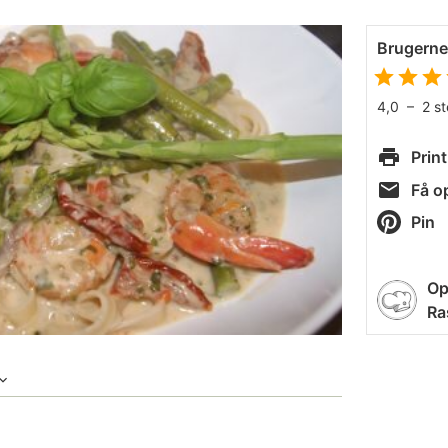
Brugern
4,0
–
2
s
Print
Få op
Pin
Op
Ra