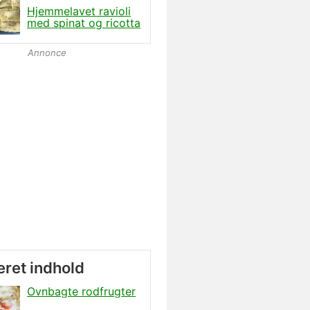
Hjemmelavet ravioli
med spinat og ricotta
Annonce