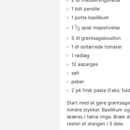
2
dl
madlavningsfløde
1
bdt
persille
1
potte
basilikum
1
1
⁄
spsk
majsstivelse
2
5
dl
grøntsagsbouillon
1
dl
soltørrede tomater
1
rødløg
12
asparges
salt
peber
2
pk
frisk pasta
(f.eks. ful
Start med at gøre grøntsager
mindre stykker. Basilikum og
skæres i halve ringe. Bræk 
resten af stangen i 3 dele.