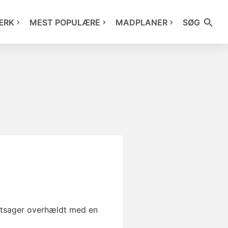
ÆRK
MEST POPULÆRE
MADPLANER
SØG
øntsager overhældt med en