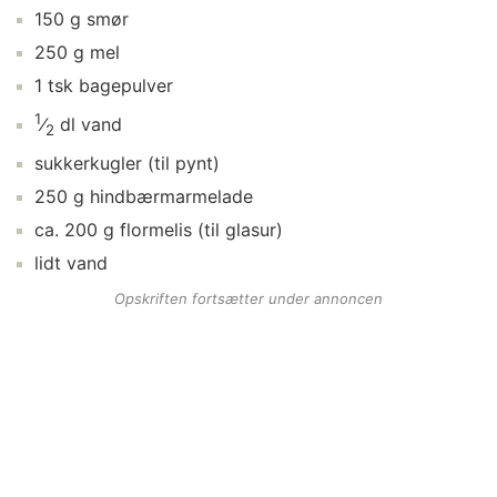
150
g
smør
250
g
mel
1
tsk
bagepulver
1
⁄
dl
vand
2
sukkerkugler
(til pynt)
250
g
hindbærmarmelade
ca.
200
g
flormelis
(til glasur)
lidt
vand
Opskriften fortsætter under annoncen