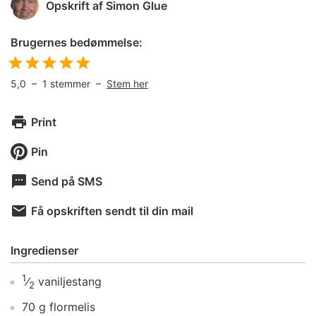
Opskrift af
Simon Glue
Brugernes bedømmelse:
5,0
–
1
stemmer –
Stem her
Print
Pin
Send på SMS
Få opskriften sendt til din mail
Ingredienser
1
⁄
vaniljestang
2
70
g
flormelis