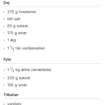
Dej
275
g
hvedemel
lidt
salt
65
g
sukker
175
g
smør
1
æg
1
1
⁄
tsk
vaniljesukker
2
Fyld
1
1
⁄
kg
æble
(skrællede)
2
200
g
sukker
100
g
smør
Tilbehør
vaniljeis