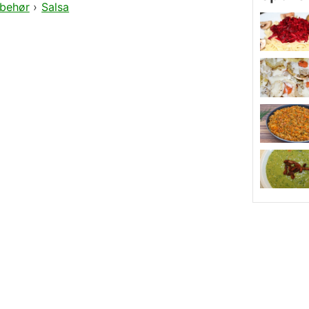
lbehør
›
Salsa