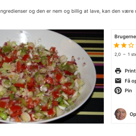
ngredienser og den er nem og billig at lave, kan den være n
Brugern
2,0
–
1
s
Print
Få op
Pin
Op