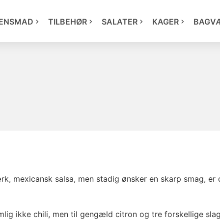
ENSMAD
TILBEHØR
SALATER
KAGER
BAGV
ærk, mexicansk salsa, men stadig ønsker en skarp smag, er 
ig ikke chili, men til gengæld citron og tre forskellige slag