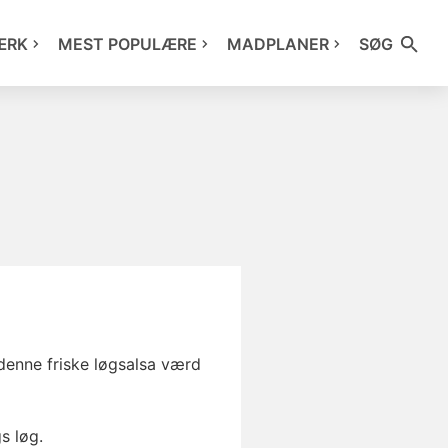
ÆRK
MEST POPULÆRE
MADPLANER
SØG
denne friske løgsalsa værd
s løg.