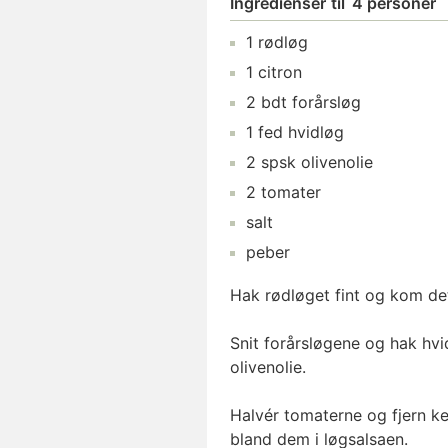
Ingredienser
til
4 personer
1
rødløg
1
citron
2
bdt
forårsløg
1
fed
hvidløg
2
spsk
olivenolie
2
tomater
salt
peber
Hak rødløget fint og kom det 
Snit forårsløgene og hak hvid
olivenolie.
Halvér tomaterne og fjern ke
bland dem i løgsalsaen.