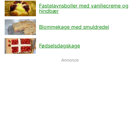
Fastelavnsboller med vaniljecreme og
hindbær
Blommekage med smuldredej
Fødselsdagskage
Annonce