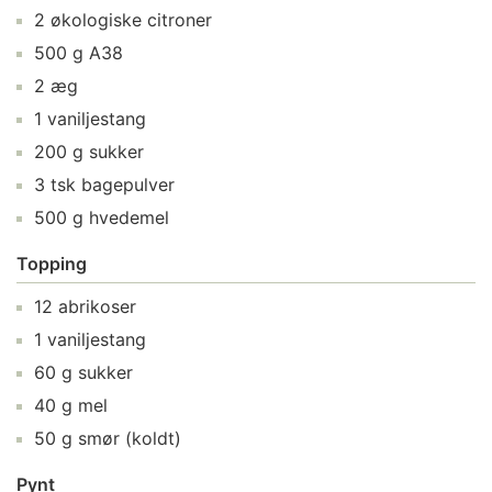
2
økologiske citroner
500
g
A38
2
æg
1
vaniljestang
200
g
sukker
3
tsk
bagepulver
500
g
hvedemel
Topping
12
abrikoser
1
vaniljestang
60
g
sukker
40
g
mel
50
g
smør
(koldt)
Pynt