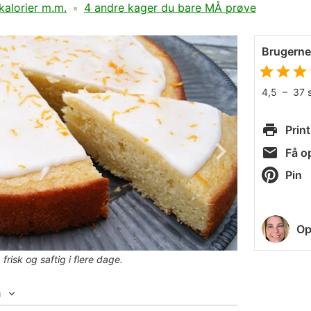
kalorier m.m.
4 andre kager du bare MÅ prøve
Brugern
4,5
–
37
Print
Få op
Pin
Op
risk og saftig i flere dage.
m