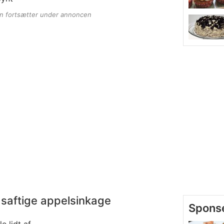
en fortsætter under annoncen
saftige appelsinkage