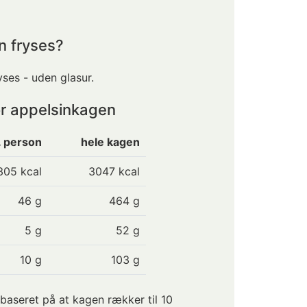
n fryses?
ses - uden glasur.
or appelsinkagen
. person
hele kagen
305
kcal
3047 kcal
46
g
464 g
5
g
52 g
10
g
103 g
aseret på at kagen rækker til 10