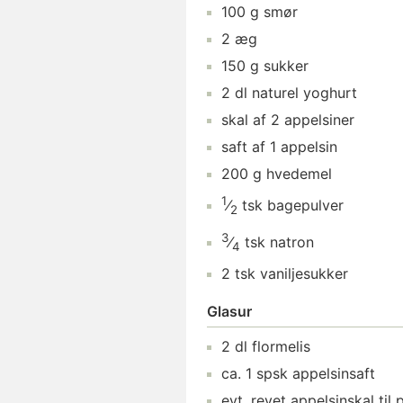
100
g
smør
2
æg
150
g
sukker
2
dl
naturel yoghurt
skal af
2
appelsiner
saft af
1
appelsin
200
g
hvedemel
1
⁄
tsk
bagepulver
2
3
⁄
tsk
natron
4
2
tsk
vaniljesukker
Glasur
2
dl
flormelis
ca.
1
spsk
appelsinsaft
evt. revet
appelsinskal
til 