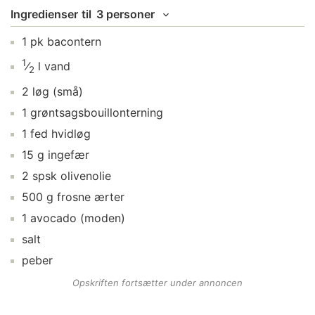
Ingredienser
til
3 personer
1
pk
bacontern
1
⁄
l
vand
2
2
løg
(små)
1
grøntsagsbouillonterning
1
fed
hvidløg
15
g
ingefær
2
spsk
olivenolie
500
g
frosne ærter
1
avocado
(moden)
salt
peber
Opskriften fortsætter under annoncen