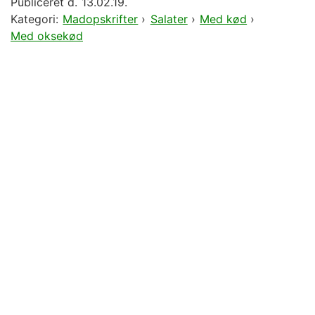
Publiceret d.
13.02.19.
Kategori:
Madopskrifter
›
Salater
›
Med kød
›
Med oksekød