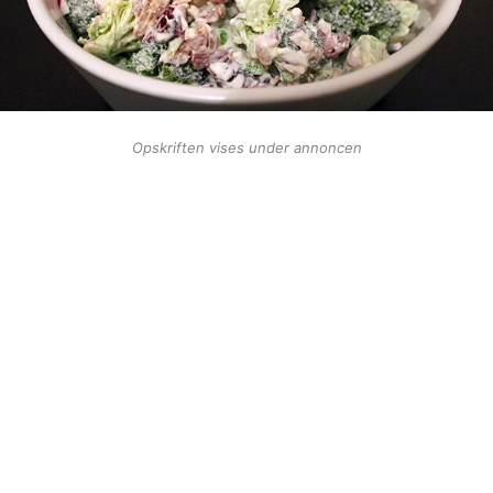
Opskriften vises under annoncen