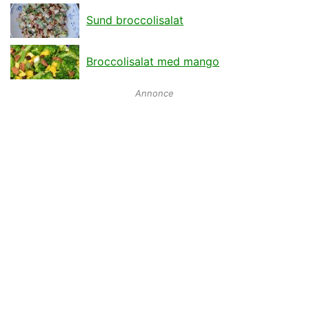
Sund broccolisalat
Broccolisalat med mango
Annonce