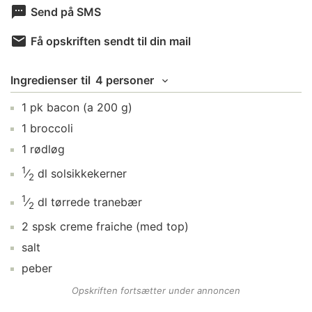
Send på SMS
Få opskriften sendt til din mail
Ingredienser
til
4 personer
1
pk
bacon
(a 200 g)
1
broccoli
1
rødløg
1
⁄
dl
solsikkekerner
2
1
⁄
dl
tørrede tranebær
2
2
spsk
creme fraiche
(med top)
salt
peber
Opskriften fortsætter under annoncen