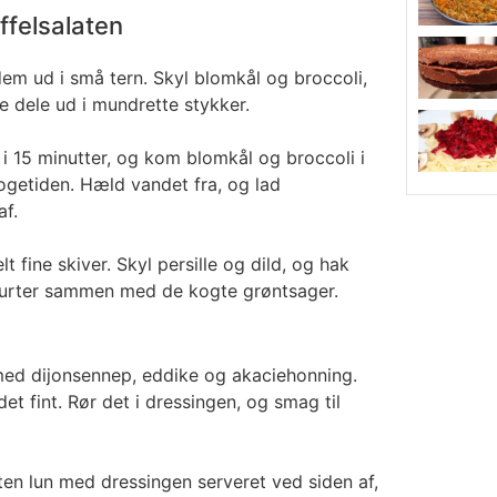
ffelsalaten
em ud i små tern. Skyl blomkål og broccoli,
 dele ud i mundrette stykker.
 i 15 minutter, og kom blomkål og broccoli i
ogetiden. Hæld vandet fra, og lad
f.
lt fine skiver. Skyl persille og dild, og hak
rurter sammen med de kogte grøntsager.
ed dijonsennep, eddike og akaciehonning.
det fint. Rør det i dressingen, og smag til
ten lun med dressingen serveret ved siden af,