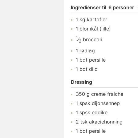
Ingredienser
til
6 personer
1
kg
kartofler
1
blomkål
(lille)
1
⁄
broccoli
2
1
rødløg
1
bdt
persille
1
bdt
dild
Dressing
350
g
creme fraiche
1
spsk
dijonsennep
1
spsk
eddike
2
tsk
akaciehonning
1
bdt
persille