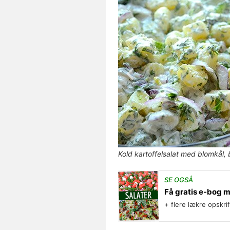
Kold kartoffelsalat med blomkål, 
SE OGSÅ
Få gratis e-bog 
+ flere lækre opskri