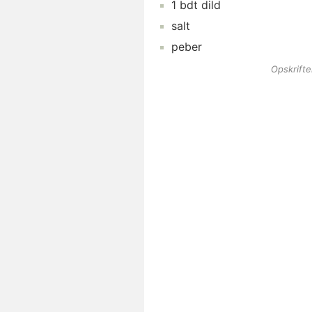
1
bdt
dild
salt
peber
Opskrift