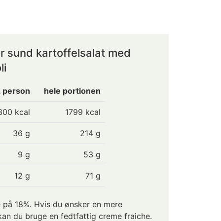
r sund kartoffelsalat med
li
. person
hele portionen
300
kcal
1799 kcal
36
g
214 g
9
g
53 g
12
g
71 g
e på 18%. Hvis du ønsker en mere
 kan du bruge en fedtfattig creme fraiche.