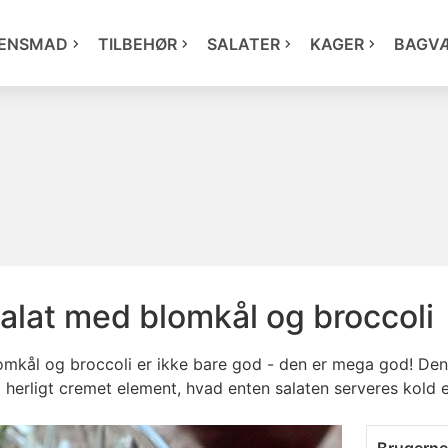
ENSMAD
TILBEHØR
SALATER
KAGER
BAGV
alat med blomkål og broccoli
mkål og broccoli er ikke bare god - den er mega god! Den 
t herligt cremet element, hvad enten salaten serveres kold e