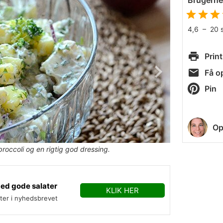
Brugern
4,6
–
20
Print
Få op
Pin
Op
broccoli og en rigtig god dressing.
med gode salater
KLIK HER
fter i nyhedsbrevet