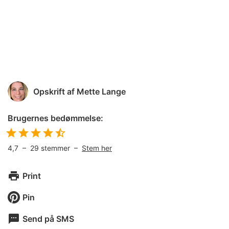
Opskrift af
Mette Lange
Brugernes bedømmelse:
4,7
–
29
stemmer –
Stem her
Print
Pin
Send på SMS