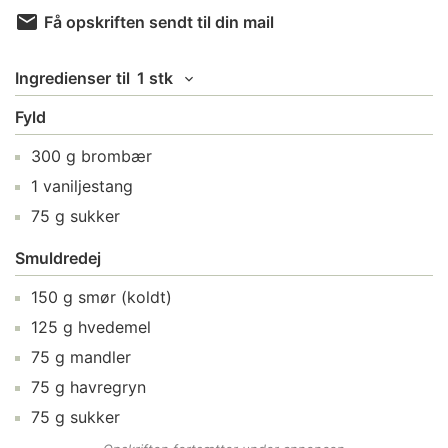
Få opskriften sendt til din mail
Ingredienser
til
1 stk
Fyld
300
g
brombær
1
vaniljestang
75
g
sukker
Smuldredej
150
g
smør
(koldt)
125
g
hvedemel
75
g
mandler
75
g
havregryn
75
g
sukker