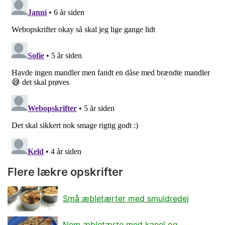
Flere lækre opskrifter
Små æbletærter med smuldredej
Nem æbletærte med kanel og