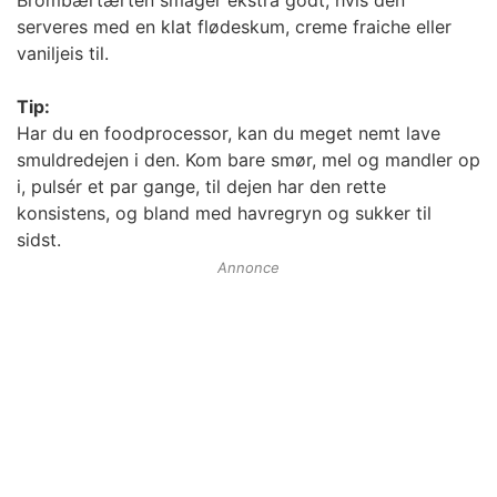
Brombærtærten smager ekstra godt, hvis den
serveres med en klat flødeskum, creme fraiche eller
vaniljeis til.
Tip:
Har du en foodprocessor, kan du meget nemt lave
smuldredejen i den. Kom bare smør, mel og mandler op
i, pulsér et par gange, til dejen har den rette
konsistens, og bland med havregryn og sukker til
sidst.
Annonce