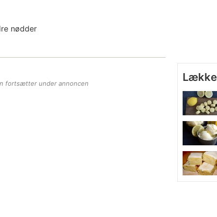
dre nødder
Lækker
en fortsætter under annoncen