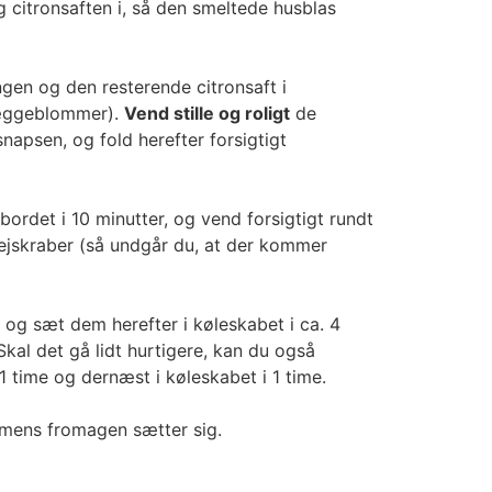
itronsaften i, så den smeltede husblas
ngen og den resterende citronsaft i
æggeblommer).
Vend stille og roligt
de
apsen, og fold herefter forsigtigt
rdet i 10 minutter, og vend forsigtigt rundt
ejskraber (så undgår du, at der kommer
, og sæt dem herefter i køleskabet i ca. 4
Skal det gå lidt hurtigere, kan du også
1 time og dernæst i køleskabet i 1 time.
imens fromagen sætter sig.