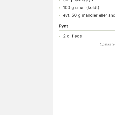
100
g
smør
(koldt)
evt.
50
g
mandler
eller an
Pynt
2
dl
fløde
Opskrift