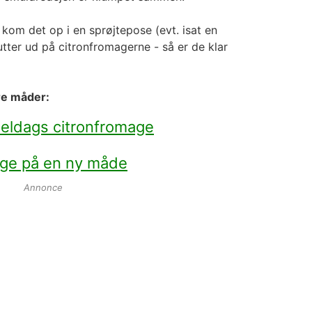
 kom det op i en sprøjtepose (evt. isat en
utter ud på citronfromagerne - så er de klar
re måder:
ldags citronfromage
age på en ny måde
Annonce