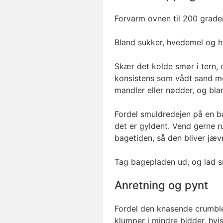
Forvarm ovnen til 200 grader
Bland sukker, hvedemel og h
Skær det kolde smør i tern, o
konsistens som vådt sand med
mandler eller nødder, og bla
Fordel smuldredejen på en ba
det er gyldent. Vend gerne r
bagetiden, så den bliver jæv
Tag bagepladen ud, og lad s
Anretning og pynt
Fordel den knasende crumble
klumper i mindre bidder, hv