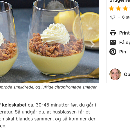
Brugern
4,7
–
6
s
Print
Få op
Pin
Op
prøde smuldredej og luftige citronfromage smager
f køleskabet
ca. 30-45 minutter før, du går i
ratur. Så undgår du, at husblassen får et
en skal blandes sammen, og så kommer der
en.