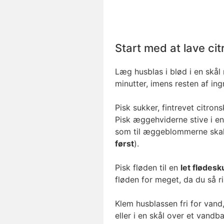
Start med at lave ci
Læg husblas i blød i en skål
minutter, imens resten af in
Pisk sukker, fintrevet citro
Pisk æggehviderne stive i e
som til æggeblommerne ska
først
).
Pisk fløden til en
let flødes
fløden for meget, da du så ris
Klem husblassen fri for van
eller i en skål over et vandb