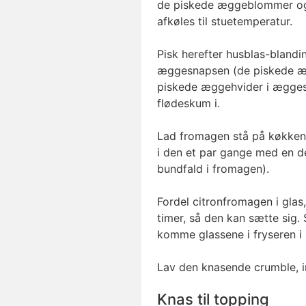
de piskede æggeblommer og c
afkøles til stuetemperatur.
Pisk herefter husblas-blandi
æggesnapsen (de piskede 
piskede æggehvider i æggesn
flødeskum i.
Lad fromagen stå på køkkenbo
i den et par gange med en d
bundfald i fromagen).
Fordel citronfromagen i glas
timer, så den kan sætte sig. 
komme glassene i fryseren i 
Lav den knasende crumble, 
Knas til topping