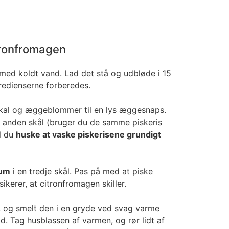
tronfromagen
 med koldt vand. Lad det stå og udbløde i 15
gredienserne forberedes.
nskal og æggeblommer til en lys æggesnaps.
n anden skål (bruger du de samme piskeris
l du
huske at vaske piskerisene grundigt
kum
i en tredje skål. Pas på med at piske
ikerer, at citronfromagen skiller.
d, og smelt den i en gryde ved svag varme
ad. Tag husblassen af varmen, og rør lidt af