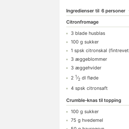
Ingredienser
til
6 personer
Citronfromage
3
blade
husblas
100
g
sukker
1
spsk
citronskal
(fintrevet
3
æggeblommer
3
æggehvider
1
2
⁄
dl
fløde
2
4
spsk
citronsaft
Crumble-knas til topping
100
g
sukker
75
g
hvedemel
50
g
havregryn