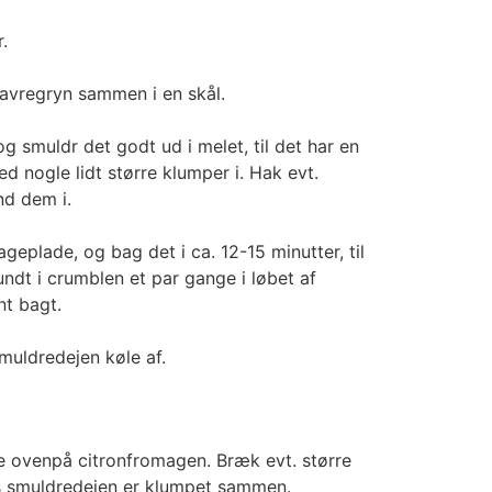
.
avregryn sammen i en skål.
g smuldr det godt ud i melet, til det har en
 nogle lidt større klumper i. Hak evt.
nd dem i.
geplade, og bag det i ca. 12-15 minutter, til
undt i crumblen et par gange i løbet af
nt bagt.
muldredejen køle af.
 ovenpå citronfromagen. Bræk evt. større
is smuldredejen er klumpet sammen.