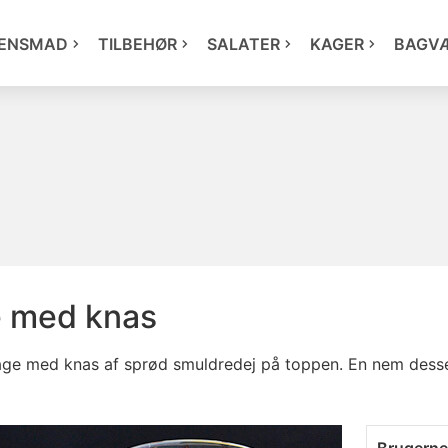
ENSMAD
TILBEHØR
SALATER
KAGER
BAGV
e med knas
age med knas af sprød smuldredej på toppen. En nem desser