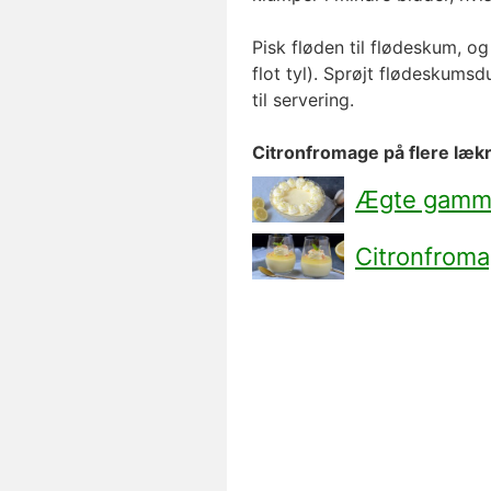
Pisk fløden til flødeskum, og
flot tyl). Sprøjt flødeskumsd
til servering.
Citronfromage på flere læk
Ægte gamme
Citronfrom