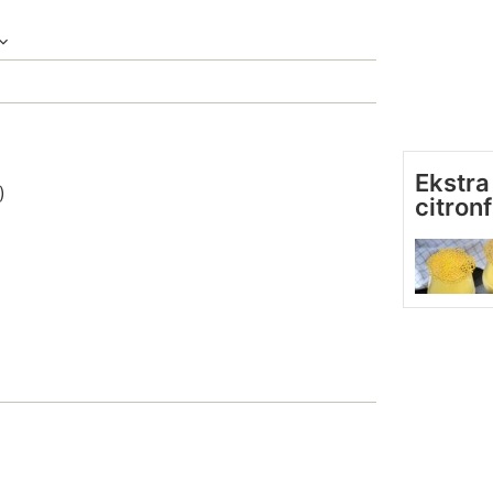
Ekstra 
)
citron