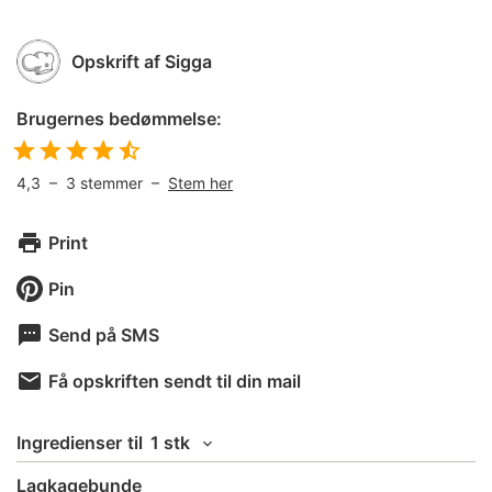
Opskrift af
Sigga
Brugernes bedømmelse:
4,3
–
3
stemmer –
Stem her
Print
Pin
Send på SMS
Få opskriften sendt til din mail
Ingredienser
til
1 stk
Lagkagebunde