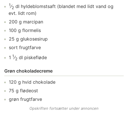
1
⁄
dl
hyldeblomstsaft
(blandet med lidt vand og
2
evt. lidt rom)
200
g
marcipan
100
g
flormelis
25
g
glukosesirup
sort
frugtfarve
1
1
⁄
dl
piskefløde
2
Grøn chokoladecreme
120
g
hvid chokolade
75
g
flødeost
grøn frugtfarve
Opskriften fortsætter under annoncen