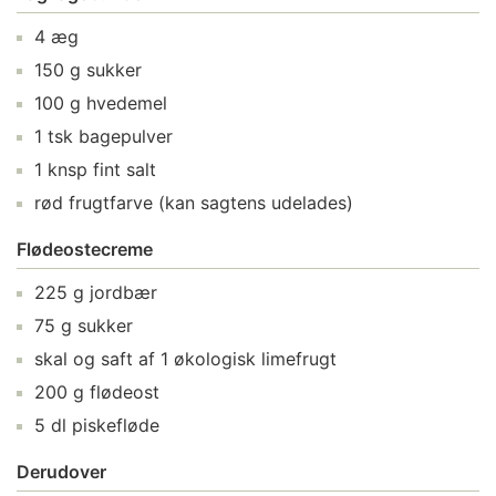
4
æg
150
g
sukker
100
g
hvedemel
1
tsk
bagepulver
1
knsp
fint salt
rød frugtfarve
(kan sagtens udelades)
Flødeostecreme
225
g
jordbær
75
g
sukker
skal og saft af
1
økologisk limefrugt
200
g
flødeost
5
dl
piskefløde
Derudover