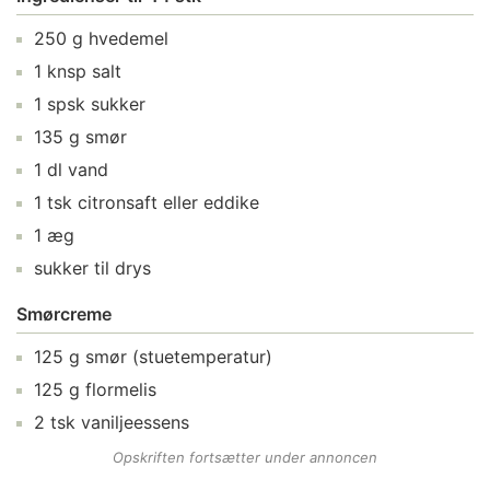
250
g
hvedemel
1
knsp
salt
1
spsk
sukker
135
g
smør
1
dl
vand
1
tsk
citronsaft
eller eddike
1
æg
sukker
til drys
Smørcreme
125
g
smør
(stuetemperatur)
125
g
flormelis
2
tsk
vaniljeessens
Opskriften fortsætter under annoncen