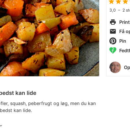
3,0
–
2
s
Print
Få op
Pin
Fedtf
Op
bedst kan lide
fler, squash, peberfrugt og løg, men du kan
bedst kan lide.