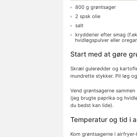
800
g
grøntsager
2
spsk
olie
salt
krydderier
efter smag (f.ek
hvidløgspulver eller orega
Start med at gøre gr
Skræl gulerødder og kartofl
mundrette stykker. Pil løg o
Vend grøntsagerne sammen m
(jeg brugte paprika og hvid
du bedst kan lide).
Temperatur og tid i a
Kom grøntsagerne i airfryer