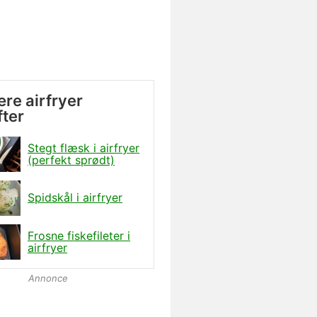
re airfryer
fter
Stegt flæsk i airfryer
(perfekt sprødt)
Spidskål i airfryer
Frosne fiskefileter i
airfryer
Annonce