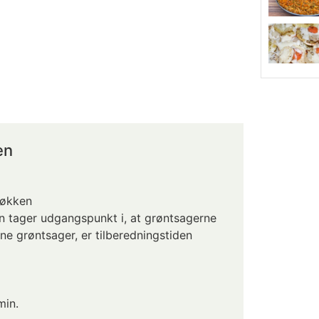
en
køkken
n tager udgangspunkt i, at grøntsagerne
sne grøntsager, er tilberedningstiden
min.