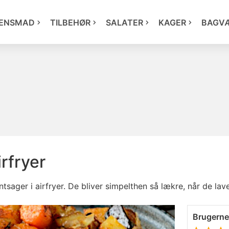
ENSMAD
TILBEHØR
SALATER
KAGER
BAGV
irfryer
ntsager i airfryer. De bliver simpelthen så lækre, når de la
Brugern