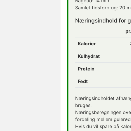
Bagetid:
14 min.
Samlet tidsforbrug:
20 mi
Næringsindhold for gr
pr
Kalorier
Kulhydrat
Protein
Fedt
Næringsindholdet afhænge
bruges.
Næringsberegningen oven
fordeling mellem gulerødd
Hvis du vil spare på kalor