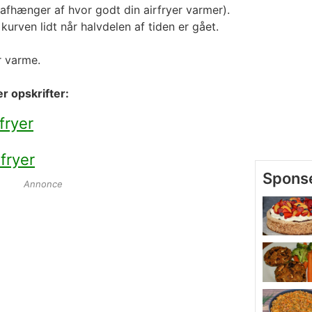
 (afhænger af hvor godt din airfryer varmer).
kurven lidt når halvdelen af tiden er gået.
r varme.
r opskrifter:
rfryer
rfryer
Annonce