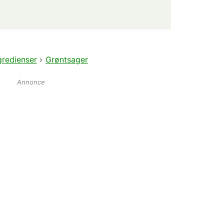
gredienser
›
Grøntsager
Annonce