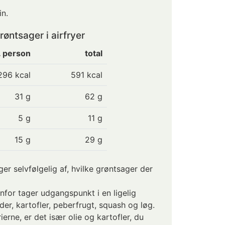
n.
øntsager i airfryer
. person
total
296
kcal
591 kcal
31
g
62 g
5
g
11 g
15
g
29 g
r selvfølgelig af, hvilke grøntsager der
for tager udgangspunkt i en ligelig
er, kartofler, peberfrugt, squash og løg.
ierne, er det især olie og kartofler, du