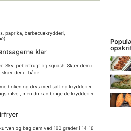
s. paprika, barbecuekrydderi,
no)
Populæ
opskri
øntsagerne klar
er. Skyl peberfrugt og squash. Skær dem i
g skær dem i både.
ed olien og drys med salt og krydderier
løgspulver, men du kan bruge de krydderier
irfryer
-kurven og bag dem ved 180 grader i 14-18