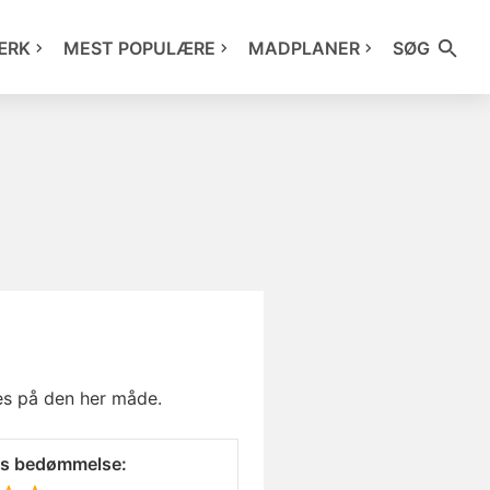
ÆRK
MEST POPULÆRE
MADPLANER
SØG
ves på den her måde.
es bedømmelse: