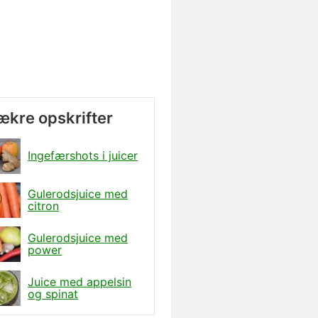
lækre opskrifter
Ingefærshots i juicer
Gulerodsjuice med
citron
Gulerodsjuice med
power
Juice med appelsin
og spinat