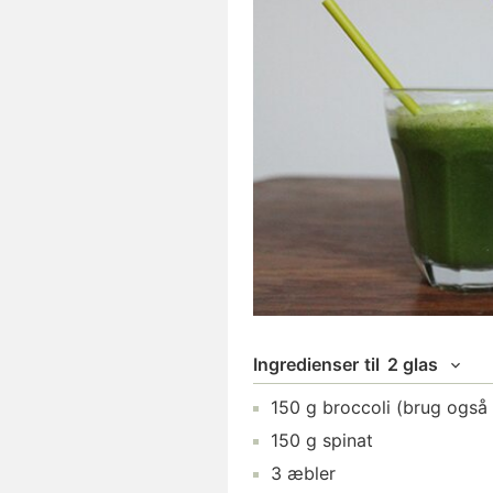
Ingredienser
til
2 glas
150
g
broccoli
(brug også 
150
g
spinat
3
æbler