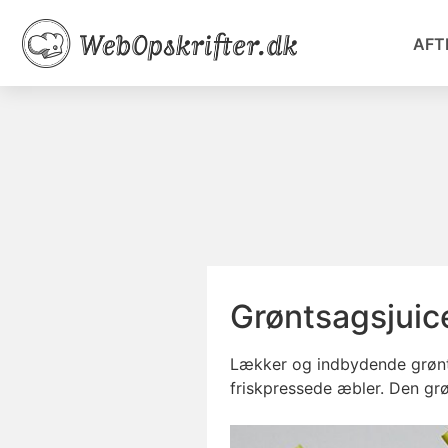
AFT
Grøntsagsjuic
Lækker og indbydende grønts
friskpressede æbler. Den grø