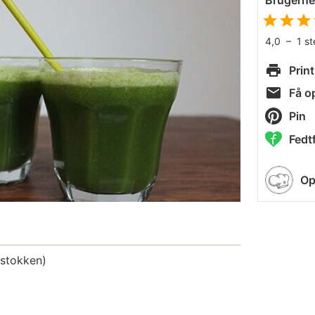
Brugern
4,0
–
1
s
Print
Få op
Pin
Fedtf
Op
stokken)