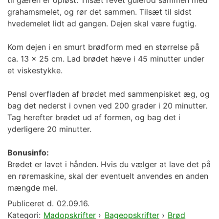
til gæren er opløst. Tilsæt revet gulerod sammen med
grahamsmelet, og rør det sammen. Tilsæt til sidst
hvedemelet lidt ad gangen. Dejen skal være fugtig.
Kom dejen i en smurt brødform med en størrelse på
ca. 13 x 25 cm. Lad brødet hæve i 45 minutter under
et viskestykke.
Pensl overfladen af brødet med sammenpisket æg, og
bag det nederst i ovnen ved 200 grader i 20 minutter.
Tag herefter brødet ud af formen, og bag det i
yderligere 20 minutter.
Bonusinfo:
Brødet er lavet i hånden. Hvis du vælger at lave det på
en røremaskine, skal der eventuelt anvendes en anden
mængde mel.
Publiceret d.
02.09.16.
Kategori:
Madopskrifter
›
Bageopskrifter
›
Brød