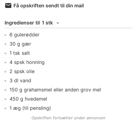
Få opskriften sendt til din mail
Ingredienser
til
1 stk
6
gulerødder
30
g
gær
1
tsk
salt
4
spsk
honning
2
spsk
olie
3
dl
vand
150
g
grahamsmel
eller anden grov mel
450
g
hvedemel
1
æg
(til pensling)
Opskriften fortsætter under annoncen