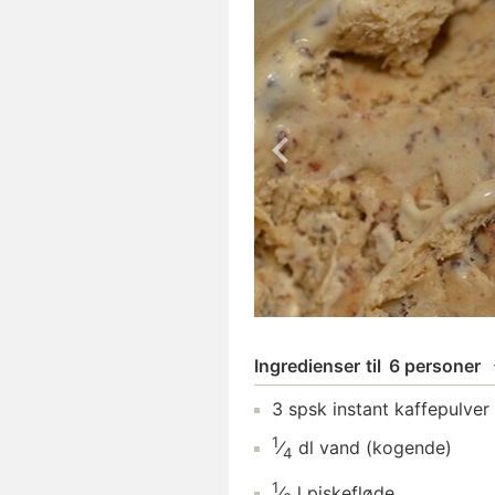
Ingredienser
til
6 personer
3
spsk
instant kaffepulver
1
⁄
dl
vand
(kogende)
4
1
⁄
l
piskefløde