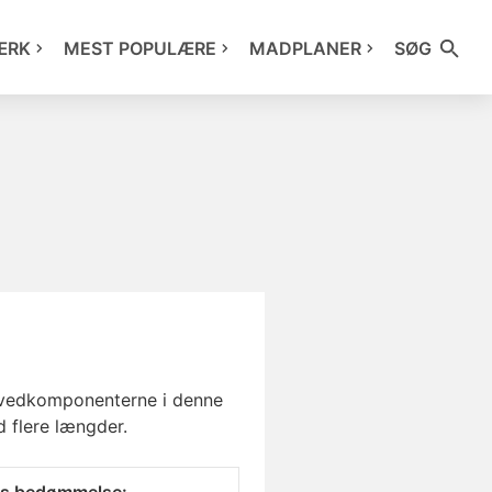
ÆRK
MEST POPULÆRE
MADPLANER
SØG
hovedkomponenterne i denne
d flere længder.