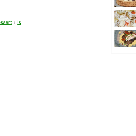
ssert
›
Is