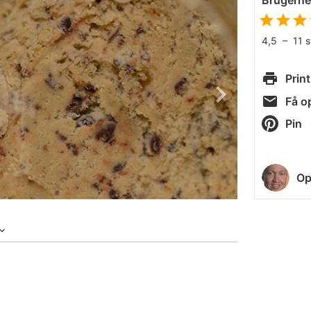
Brugern
4,5
–
11
Print
Få op
Pin
Op