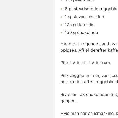
2
8
pasteuriserede æggebl
1
spsk
vaniljesukker
125
g
flormelis
150
g
chokolade
Hæld det kogende vand over 
opløses. Afkøl derefter kaffe
Pisk fløden til flødeskum.
Pisk æggeblommer, vaniljesuk
helt kolde kaffe i æggebland
Riv eller hak chokoladen fint
gangen.
Hvis man har en ismaskine, 