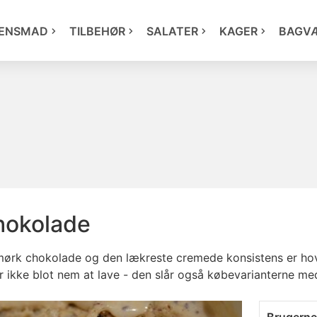
ENSMAD
TILBEHØR
SALATER
KAGER
BAGV
hokolade
g mørk chokolade og den lækreste cremede konsistens er 
er ikke blot nem at lave - den slår også købevarianterne me