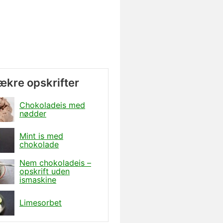
lækre opskrifter
Chokoladeis med
nødder
Mint is med
chokolade
Nem chokoladeis –
opskrift uden
ismaskine
Limesorbet