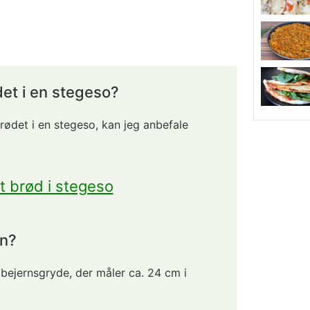
et i en stegeso?
rødet i en stegeso, kan jeg anbefale
 brød i stegeso
en?
øbejernsgryde, der måler ca. 24 cm i