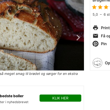
Brugern
5,0
–
6
s
Print
Få op
Pin
Op
å meget smag til brødet og sørger for en ekstra
bedste boller
KLIK HER
fter i nyhedsbrevet