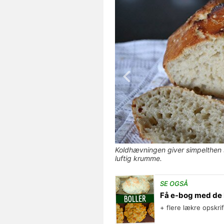
Koldhævningen giver simpelthen s
luftig krumme.
SE OGSÅ
Få e-bog med de 
+ flere lækre opskri