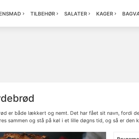
ENSMAD
TILBEHØR
SALATER
KAGER
BAGV
ydebrød
 er både lækkert og nemt. Det har fået sit navn, fordi det
es sammen og stå på køl i et lille døgns tid, og så er den kla