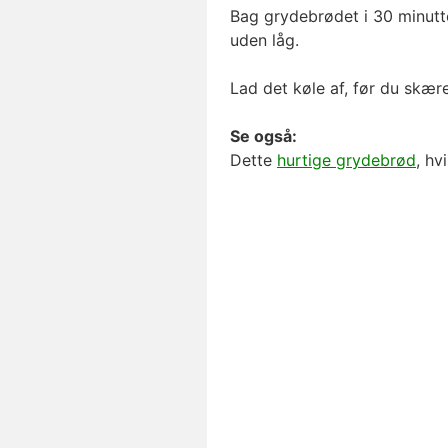
Bag grydebrødet i 30 minutte
uden låg.
Lad det køle af, før du skære
Se også:
Dette
hurtige grydebrød
, hv