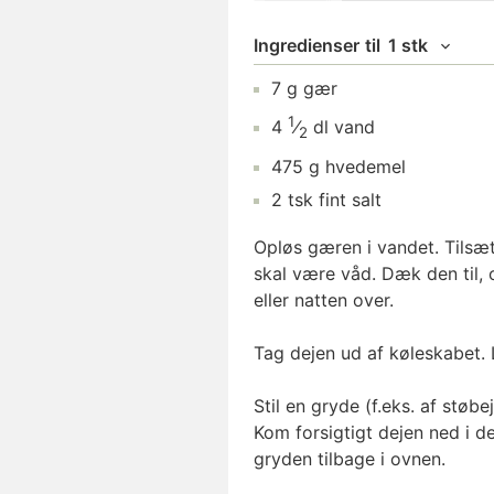
Ingredienser
til
1 stk
7
g
gær
1
4
⁄
dl
vand
2
475
g
hvedemel
2
tsk
fint salt
Opløs gæren i vandet. Tilsæt 
skal være våd. Dæk den til, og
eller natten over.
Tag dejen ud af køleskabet. 
Stil en gryde (f.eks. af støb
Kom forsigtigt dejen ned i 
gryden tilbage i ovnen.