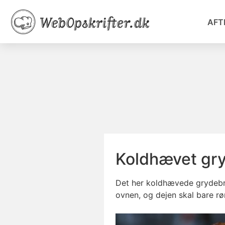
AFT
Koldhævet gr
Det her koldhævede grydebrød
ovnen, og dejen skal bare rør