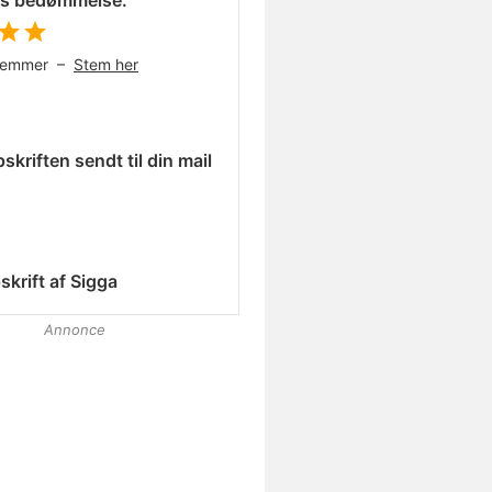
es bedømmelse:
temmer –
Stem her
skriften sendt til din mail
skrift af
Sigga
Annonce