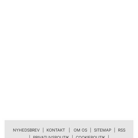
NYHEDSBREV
|
KONTAKT | OM OS
|
SITEMAP
|
RSS
|
PRIVATLIVSPOLITIK
|
COOKIEPOLITIK
|