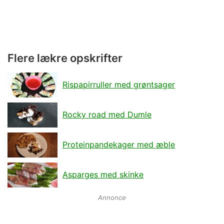
Flere lækre opskrifter
Rispapirruller med grøntsager
Rocky road med Dumle
Proteinpandekager med æble
Asparges med skinke
Annonce