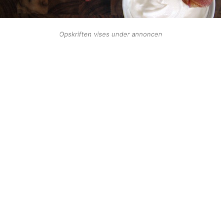
Opskriften vises under annoncen