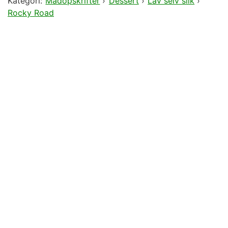
Kategori:
Madopskrifter
›
Dessert
›
Lav selv slik
›
Rocky Road