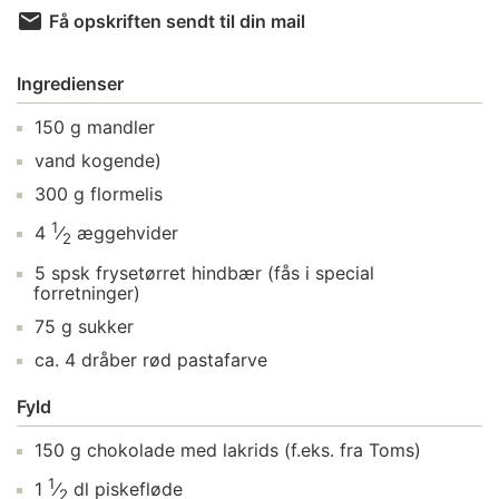
Få opskriften sendt til din mail
Ingredienser
150
g
mandler
vand
kogende)
300
g
flormelis
1
4
⁄
æggehvider
2
5
spsk
frysetørret hindbær
(fås i special
forretninger)
75
g
sukker
ca.
4
dråber
rød pastafarve
Fyld
150
g
chokolade med lakrids
(f.eks. fra Toms)
1
1
⁄
dl
piskefløde
2