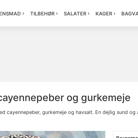
ENSMAD
TILBEHØR
SALATER
KAGER
BAGV
cayennepeber og gurkemeje
 cayennepeber, gurkemeje og havsalt. En dejlig sund og a