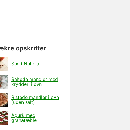
lækre opskrifter
Sund Nutella
Saltede mandler med
krydderi i ovn
Ristede mandler i ovn
(uden salt)
Agurk med
granatæble