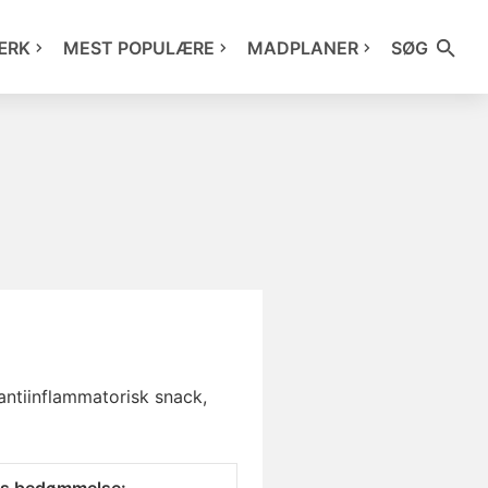
ÆRK
MEST POPULÆRE
MADPLANER
SØG
ntiinflammatorisk snack,