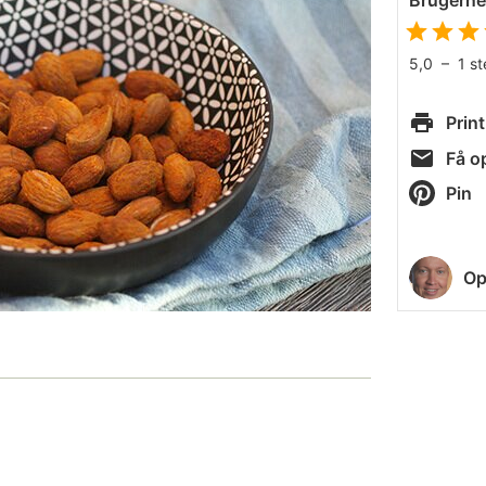
Brugern
5,0
–
1
s
Print
Få op
Pin
Op