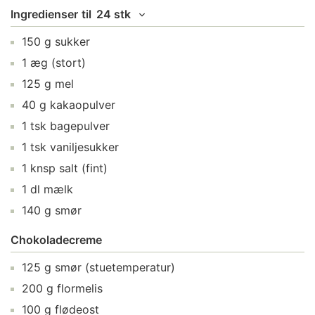
Ingredienser
til
24 stk
150
g
sukker
1
æg
(stort)
125
g
mel
40
g
kakaopulver
1
tsk
bagepulver
1
tsk
vaniljesukker
1
knsp
salt
(fint)
1
dl
mælk
140
g
smør
Chokoladecreme
125
g
smør
(stuetemperatur)
200
g
flormelis
100
g
flødeost