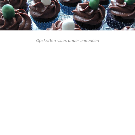
Opskriften vises under annoncen