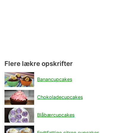
Flere lækre opskrifter
Banancupcakes
Chokoladecupcakes
Blåbærcupcakes
Fedtfattige citron cupcakes