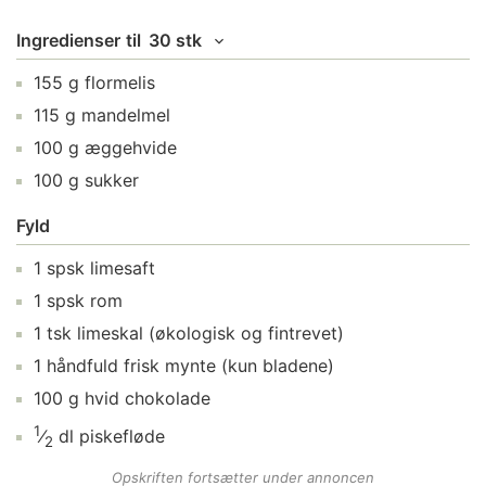
Ingredienser
til
30 stk
155
g
flormelis
115
g
mandelmel
100
g
æggehvide
100
g
sukker
Fyld
1
spsk
limesaft
1
spsk
rom
1
tsk
limeskal
(økologisk og fintrevet)
1
håndfuld
frisk mynte
(kun bladene)
100
g
hvid chokolade
1
⁄
dl
piskefløde
2
Opskriften fortsætter under annoncen