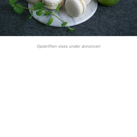
Opskriften vises under annoncen