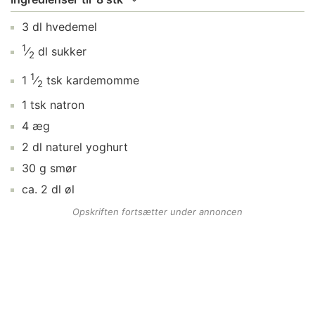
3
dl
hvedemel
1
⁄
dl
sukker
2
1
1
⁄
tsk
kardemomme
2
1
tsk
natron
4
æg
2
dl
naturel yoghurt
30
g
smør
ca.
2
dl
øl
Opskriften fortsætter under annoncen