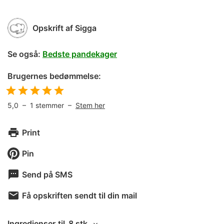
Opskrift af
Sigga
Se også:
Bedste pandekager
Brugernes bedømmelse:
5,0
–
1
stemmer –
Stem her
Print
Pin
Send på SMS
Få opskriften sendt til din mail
Ingredienser
til
8 stk