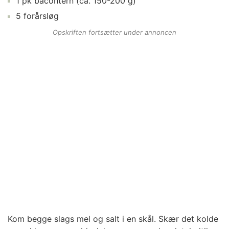
1
pk
bacontern
(ca. 150-200 g)
5
forårsløg
Opskriften fortsætter under annoncen
Kom begge slags mel og salt i en skål. Skær det kolde