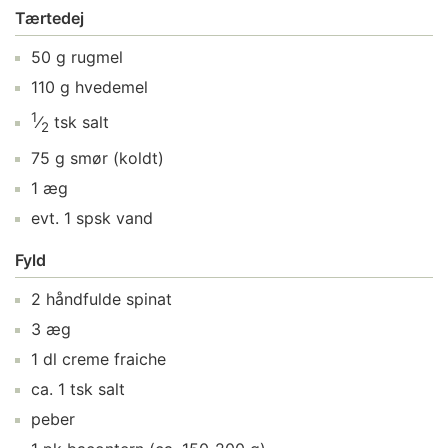
Tærtedej
50
g
rugmel
110
g
hvedemel
1
⁄
tsk
salt
2
75
g
smør
(koldt)
1
æg
evt.
1
spsk
vand
Fyld
2
håndfulde
spinat
3
æg
1
dl
creme fraiche
ca.
1
tsk
salt
peber