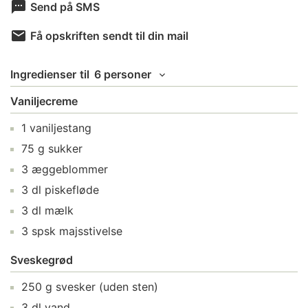
Send på SMS
Få opskriften sendt til din mail
Ingredienser
til
6 personer
Vaniljecreme
1
vaniljestang
75
g
sukker
3
æggeblommer
3
dl
piskefløde
3
dl
mælk
3
spsk
majsstivelse
Sveskegrød
250
g
svesker
(uden sten)
3
dl
vand