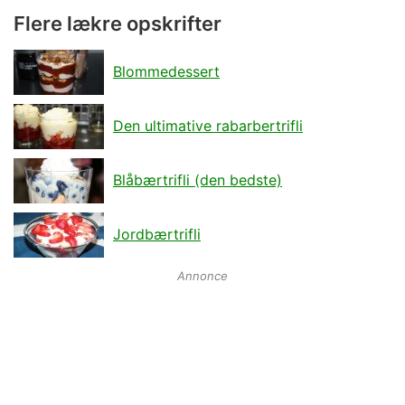
Flere lækre opskrifter
Blommedessert
Den ultimative rabarbertrifli
Blåbærtrifli (den bedste)
Jordbærtrifli
Annonce