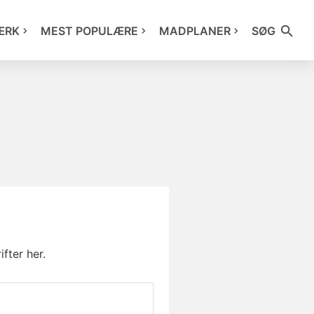
ÆRK
MEST POPULÆRE
MADPLANER
SØG
fter her.