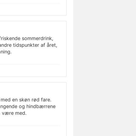
rfriskende sommerdrink,
ndre tidspunkter af året,
ning.
med en skøn rød fare.
ængende og hindbærrene
an være med.