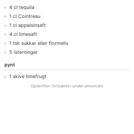
4
cl
tequila
1
cl
Cointreau
1
cl
appelsinsaft
4
cl
limesaft
1
tsk
sukker
eller flormelis
5
isterninger
pynt
1
skive
limefrugt
Opskriften fortsætter under annoncen