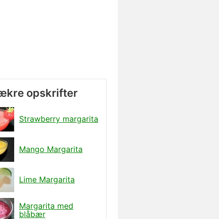
lækre opskrifter
Strawberry margarita
Mango Margarita
Lime Margarita
Margarita med
blåbær