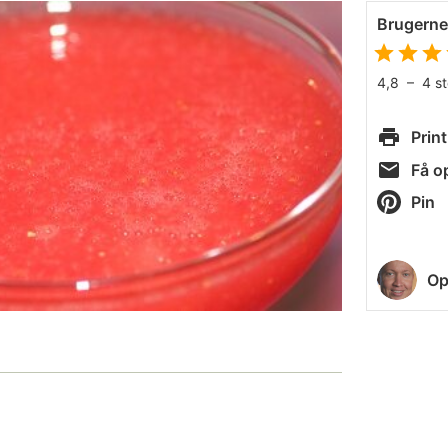
Brugern
4,8
–
4
s
Print
Få op
Pin
Op