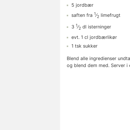
5
jordbær
1
saften fra
⁄
limefrugt
2
1
3
⁄
dl
isterninger
2
evt.
1
cl
jordbærlikør
1
tsk
sukker
Blend alle ingredienser undta
og blend dem med. Server i e