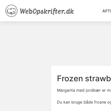
AFT
Frozen strawb
Margarita med jordbær er må
Du kan bruge både frosne og