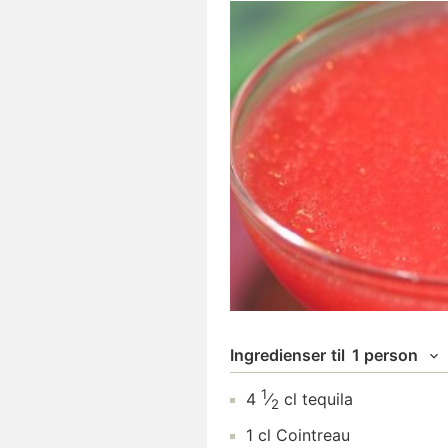
Ingredienser
til
1 person
1
4
⁄
cl
tequila
2
1
cl
Cointreau