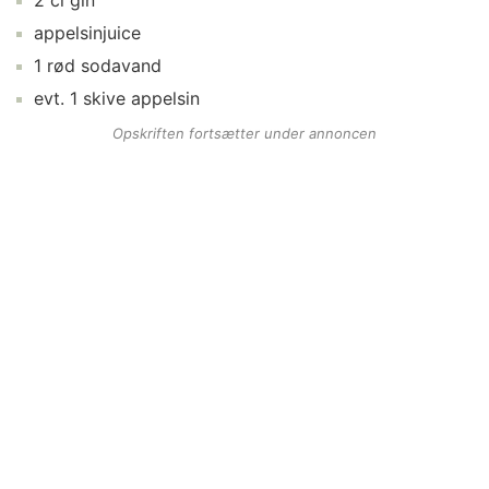
2
cl
gin
appelsinjuice
1
rød sodavand
evt.
1
skive
appelsin
Opskriften fortsætter under annoncen